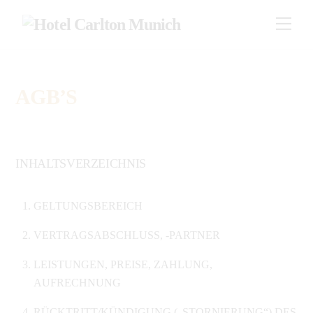
Skip
Men
to
content
AGB’S
INHALTSVERZEICHNIS
GELTUNGSBEREICH
VERTRAGSABSCHLUSS, -PARTNER
LEISTUNGEN, PREISE, ZAHLUNG,
AUFRECHNUNG
RÜCKTRITT/KÜNDIGUNG („STORNIERUNG“) DES