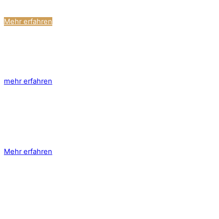
Charakter und Charme. Buche Jetzt!
Mehr erfahren
Erlebe München
Reise in die schönste Stadt Deutschlands. Buche Jetzt!
mehr erfahren
Museumsviertel
wir sind 5 Gehminuten von den erstklassigen Museen
entfernt!
Mehr erfahren